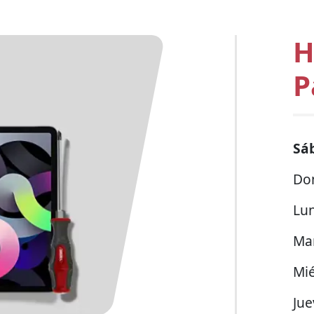
H
P
Sá
Do
Lu
Ma
Mié
Jue