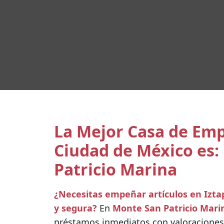
La Mejor Casa de Em
Ciudad de México es:
Patricio Marina
¿Necesitas empeñar artículos en Izta
y segura?
En
Monte San Patricio Mari
préstamos inmediatos con valoraciones 