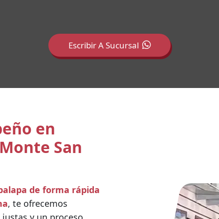
Escribir A Sucursal
peño en
 Monte San
palapa de forma rápida
na
, te ofrecemos
justas y un proceso