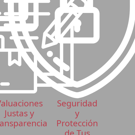
Valuaciones
Seguridad
Justas y
y
ansparencia
Protección
de Tus