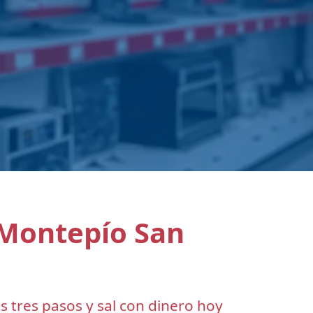
 Montepío San
s tres pasos y sal con dinero hoy