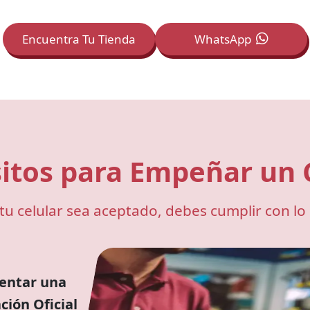
Encuentra Tu Tienda
WhatsApp
itos para Empeñar un 
tu celular sea aceptado, debes cumplir con lo 
entar una
ción Oficial