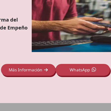
rma del
 de Empeño
Más Información
WhatsApp