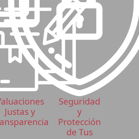
Valuaciones
Seguridad
Justas y
y
ansparencia
Protección
de Tus