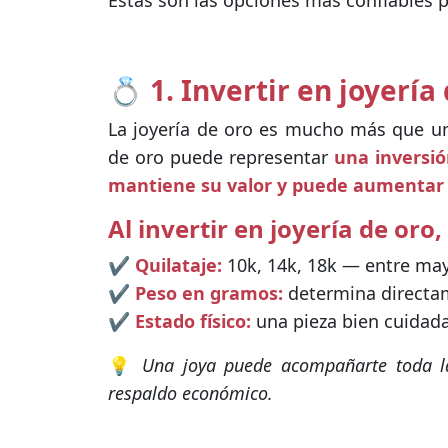
Estas son las opciones más confiables 
💍 1. Invertir en joyería
La joyería de oro es mucho más que un 
de oro puede representar
una inversió
mantiene su valor y puede aumentar 
Al invertir en joyería de oro,
✔️
Quilataje:
10k, 14k, 18k — entre may
✔️
Peso en gramos:
determina directam
✔️
Estado físico:
una pieza bien cuidada
💡
Una joya puede acompañarte toda l
respaldo económico.