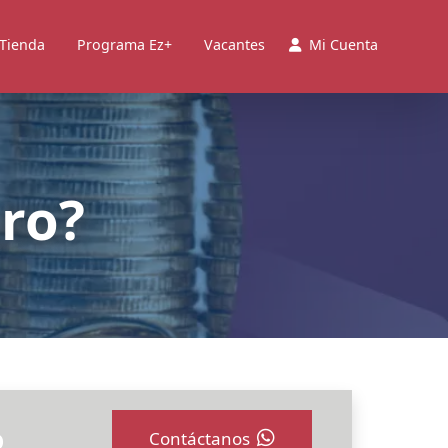
 Tienda
Programa Ez+
Vacantes
Mi Cuenta
oro?
o
Contáctanos