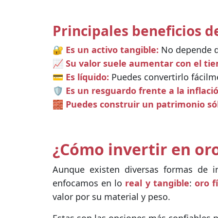
Principales beneficios d
🔐
Es un activo tangible:
No depende de
📈
Su valor suele aumentar con el ti
💳
Es líquido:
Puedes convertirlo fácilm
🛡️
Es un resguardo frente a la inflac
🧱
Puedes construir un patrimonio sól
¿Cómo invertir en or
Aunque existen diversas formas de in
enfocamos en lo
real y tangible
:
oro f
valor por su material y peso.