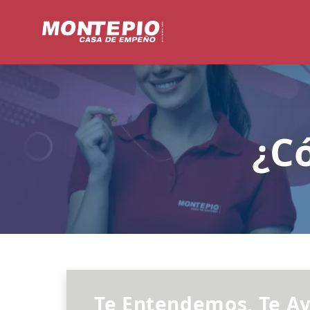
¿Có
Te Entendemos, Te A